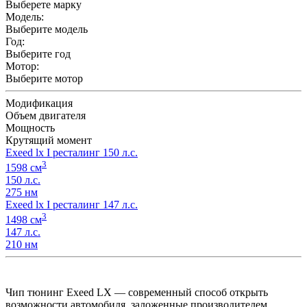
Выберете марку
Модель:
Выберите модель
Год:
Выберите год
Мотор:
Выберите мотор
Модификация
Объем двигателя
Мощность
Крутящий момент
Exeed lx I ресталинг 150 л.с.
3
1598 см
150 л.с.
275 нм
Exeed lx I ресталинг 147 л.с.
3
1498 см
147 л.с.
210 нм
Чип тюнинг Exeed LX — современный способ открыть
возможности автомобиля, заложенные производителем.