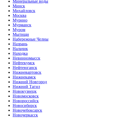
Минеральные воды
Минск
Михайловск
Москва
Мурино
Мурманск
Муром
Мытищи
Набережные Челны
Назрань
Нальчик
Находка
Невинномысск
Нефтекумск
Нефтеюганск
Нижневартовск
Нижнекамск
Нижний Новгород
Нижний Тагил
Новокузнецк
Новомосковск
Новороссийск
Новосибирск
Новочебоксарск
Новочеркасск