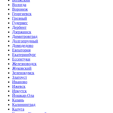
Волжский
Вологда
Воронеж
Георгиевск
Грозный
Гудермес
Дербент
Дзержинск
Димитровград
Долгопрудный
Домодедово
Евпатория
Екатеринбург
Ессентуки
Железноводск
Жуковский
Зеленокумск
Златоуст
Иваново
Ижевск
Иркутск
Йошкар-Ола
Казань
Калининград
Калуга