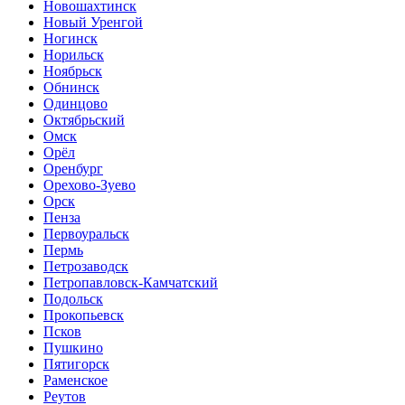
Новошахтинск
Новый Уренгой
Ногинск
Норильск
Ноябрьск
Обнинск
Одинцово
Октябрьский
Омск
Орёл
Оренбург
Орехово-Зуево
Орск
Пенза
Первоуральск
Пермь
Петрозаводск
Петропавловск-Камчатский
Подольск
Прокопьевск
Псков
Пушкино
Пятигорск
Раменское
Реутов