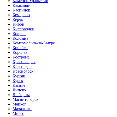
Каменск-Уральский
Камышин
Каспийск
Кемерово
Керчь
Киров
Кисловодск
Ковров
Коломна
Комсомольск-на-Амуре
Копейск
Королёв
Кострома
Красногорск
Краснодар
Красноярск
Курган
Курск
Кызыл
Липецк
Люберцы
Магнитогорск
Майкоп
Махачкала
Миасс