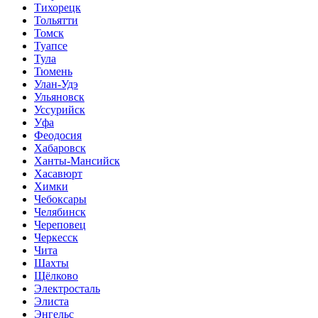
Тихорецк
Тольятти
Томск
Туапсе
Тула
Тюмень
Улан-Удэ
Ульяновск
Уссурийск
Уфа
Феодосия
Хабаровск
Ханты-Мансийск
Хасавюрт
Химки
Чебоксары
Челябинск
Череповец
Черкесск
Чита
Шахты
Щёлково
Электросталь
Элиста
Энгельс