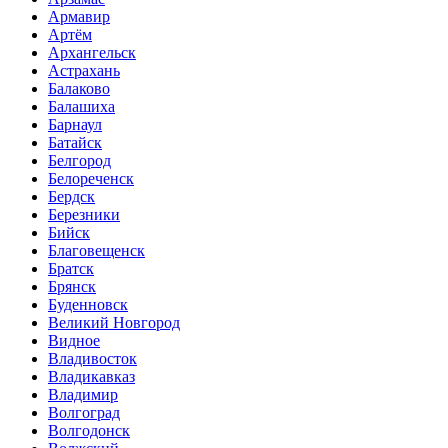
Армавир
Артём
Архангельск
Астрахань
Балаково
Балашиха
Барнаул
Батайск
Белгород
Белореченск
Бердск
Березники
Бийск
Благовещенск
Братск
Брянск
Буденновск
Великий Новгород
Видное
Владивосток
Владикавказ
Владимир
Волгоград
Волгодонск