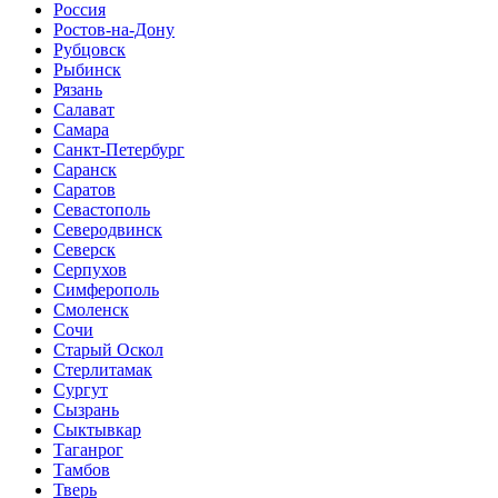
Россия
Ростов-на-Дону
Рубцовск
Рыбинск
Рязань
Салават
Самара
Санкт-Петербург
Саранск
Саратов
Севастополь
Северодвинск
Северск
Серпухов
Симферополь
Смоленск
Сочи
Старый Оскол
Стерлитамак
Сургут
Сызрань
Сыктывкар
Таганрог
Тамбов
Тверь