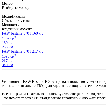
Мотор:
Выберите мотор
Модификация
Объем двигателя
Мощность
Крутящий момент
FAW bestune-b70 I 160 л.с.
3
1498 см
160 л.с.
258 нм
FAW bestune-b70 I 217 л.с.
3
1989 см
217 л.с.
340 нм
Чип тюнинг FAW Bestune B70 открывает новые возможност
только оригинальное ПО, адаптированное под конкретные моди
Все настройки тщательно анализируются специалистами, чтобы 
Это помогает оставить стандартную гарантию и избежать проб