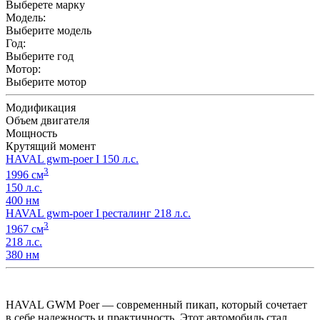
Выберете марку
Модель:
Выберите модель
Год:
Выберите год
Мотор:
Выберите мотор
Модификация
Объем двигателя
Мощность
Крутящий момент
HAVAL gwm-poer I 150 л.с.
3
1996 см
150 л.с.
400 нм
HAVAL gwm-poer I ресталинг 218 л.с.
3
1967 см
218 л.с.
380 нм
HAVAL GWM Poer — современный пикап, который сочетает
в себе надежность и практичность. Этот автомобиль стал