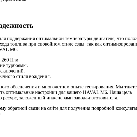
адежность
ля поддержания оптимальной температуры двигателя, что полож
да топлива при спокойном стиле езды, так как оптимизированн
AVAL M6:
 260 Н·м.
ние турбоямы.
реключений.
ычного стиля вождения.
много обеспечения и многолетнем опыте тестирования. Мы тщат
дить оптимальные настройки для вашего HAVAL M6. Наша цель —
о ресурс, заложенный инженерами завода-изготовителя.
рму обратной связи на сайте для получения подробной консул
л.