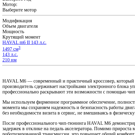
Мотор:
Выберите мотор
Модификация
Объем двигателя
Мощность
Крутящий момент
HAVAL m6 II 143 л.с.
3
1497 см
143 л.с.
210 нм
HAVAL M6 — современный и практичный кроссовер, который п
производитель сдерживает настройками электронного блока
профессионально раскрывают эти возможности с помощью чип
Мы используем фирменное программное обеспечение, полность
момента мы сохраняем надежность и безопасность работы двига
без необходимости визита в сервис, не вмешиваясь в физичес
После профессионального чип-тюнинга HAVAL M6 демонстриру
задержек в отклике на педаль акселератора. Помимо прироста
роботизированной трансмиссии, что повышает общий комфорт