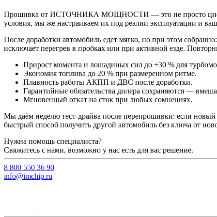
Прошивка от ИСТОЧНИКА МОЩНОСТИ — это не просто цифры на
условия, мы же настраиваем их под реалии эксплуатации и ваш
После доработки автомобиль едет мягко, но при этом собранно:
исключает перегрев в пробках или при активной езде. Повтор
Прирост момента и лошадиных сил до +30 % для турбомо
Экономия топлива до 20 % при размеренном ритме.
Плавность работы АКПП и ДВС после доработки.
Гарантийные обязательства дилера сохраняются — вмешат
Мгновенный откат на сток при любых сомнениях.
Мы даём неделю тест-драйва после перепрошивки: если новый х
быстрый способ получить другой автомобиль без ключа от ново
Нужна помощь специалиста?
Свяжитесь с нами, возможно у нас есть для вас решение.
8 800 550 36 90
info@imchip.ru