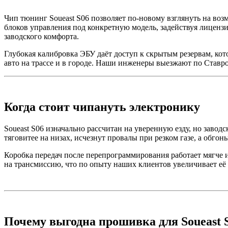
Чип тюнинг Soueast S06 позволяет по-новому взглянуть на
блоков управления под конкретную модель, задействуя лиценз
заводского комфорта.
Глубокая калибровка ЭБУ даёт доступ к скрытым резервам, ко
авто на трассе и в городе. Наши инженеры выезжают по Ставр
Когда стоит чипануть электронику
Soueast S06 изначально рассчитан на уверенную езду, но завод
тяговитее на низах, исчезнут провалы при резком газе, а обго
Коробка передач после перепрограммирования работает мягче
на трансмиссию, что по опыту наших клиентов увеличивает её 
Почему выгодна прошивка для Soueast 