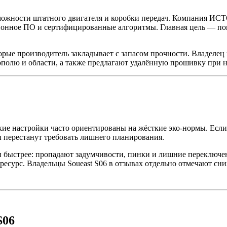
 возможности штатного двигателя и коробки передач. Компан
ионное ПО и сертифицированные алгоритмы. Главная цель — повы
торые производитель закладывает с запасом прочности. Владеле
ополю и области, а также предлагают удалённую прошивку при 
ские настройки часто ориентированы на жёсткие эко-нормы. Если
ны перестанут требовать лишнего планирования.
 и быстрее: пропадают задумчивости, пинки и лишние переклю
ресурс. Владельцы Soueast S06 в отзывах отдельно отмечают сн
S06