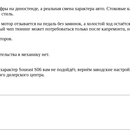
 диностенде, а реальная смена характера авто. Стоковые ка
 стиль.
 мотор отзывается на педаль без заминок, а холостой ход остаёт
ный чип тюнинг может потребоваться только после капремонта, 
торов.
ельства в механику нет.
арактер Soueast S06 вам не подойдёт, вернём заводские настро
го дилерского центра.