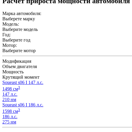
Расчет прироста мощности автомобиля
Марка автомобиля:
Выберете марку
Модель:
Выберите модель
Год:
Выберите год
Мотор:
Выберите мотор
Модификация
Объем двигателя
Мощность
Крутящий момент
Soueast s06 I 147 л.с.
3
1498 см
147 л.с.
210 нм
Soueast s06 I 186 л.с.
3
1598 см
186 л.с.
275 нм