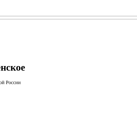
енское
ой России