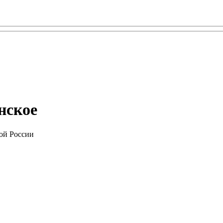
нское
ой России