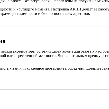
ладки в работе. Все регулировки направлены на получение макси
ощности и крутящего момента. Настройка АКПП делает ее работу
араметры надежности и безопасности всех агрегатов.
ия
едаль акселератора, устраняя характерные для базовых настро
рной или пересеченной местности. Дополнительным преимущест
иста к вам или удаленное проведение процедуры. Сделайте зака