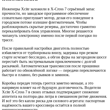
Инженеры Xcite заложили в X-Cross 7 серьёзный запас
прочности, но заводское программное обеспечение
сознательно приглушает мотор, делая его поведение в
городском потоке излишне флегматичным. Чтобы
разблокировать скрытые резервы, достаточно грамотно
перекалибровать блок управления. Многие решаются
чипануть электронику именно после первой поездки по
трассе.
После правильной настройки двигатель полностью
избавляется от турбопровала внизу, задержка при резком
старте исчезает бесследно, а обгон фуры на загородном шоссе
перестаёт быть экстремальным приключением с долгой
раскачкой. Автоматическая трансмиссия после прошивки
работает по обновлённой логике — передачи переключаются
быстро и плавно, без рывков и заминок.
Коробка передач теперь греется заметно меньше, а это
напрямую влияет на её будущую долговечность. Водители
Xcite X-Cross 7 в своих отзывах подтверждают снижение
аппетита на полтора-два литра в смешанном ритме движения.
И всё это без капли риска для силового агрегата: паспортная
надёжность вашего кроссовера остаётся в полной
неприкосновенности.