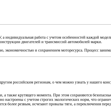
ЭБУ, а индивидуальная работа с учетом особенностей каждой 
струкции двигателей и трансмиссий автомобилей марки.
ю, экономичностью и сохранением моторесурса. Процесс занимае
другим российским регионам, о чем можно узнать у нашего конс
и, а также крутящего момента. При этом сохраняются безопасны
льно настроены с учетом строгих экологических норм, что ограни
ся более резвым, исчезают провалы тяги, а переключения перед