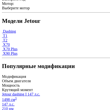
Мотор:
Выберите мотор
Модели Jetour
Dashing
T1
T2
X70
X70 Plus
X90 Plus
Популярные модификации
Модификация
Объем двигателя
Мощность
Крутящий момент
Jetour dashing I 147 л.с.
3
1498 см
147 л.с.
210 нм