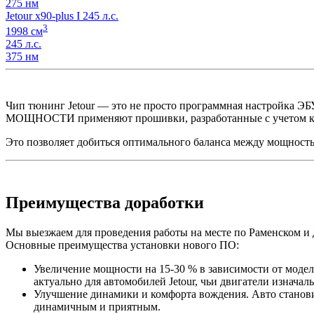
275 нм
Jetour x90-plus I 245 л.с.
3
1998 см
245 л.с.
375 нм
Чип тюнинг Jetour — это не просто программная настройка 
МОЩНОСТИ применяют прошивки, разработанные с учетом кон
Это позволяет добиться оптимального баланса между мощность
Преимущества доработки
Мы выезжаем для проведения работы на месте по Раменском и 
Основные преимущества установки нового ПО:
Увеличение мощности на 15-30 % в зависимости от модел
актуально для автомобилей Jetour, чьи двигатели изнача
Улучшение динамики и комфорта вождения. Авто становит
динамичным и приятным.