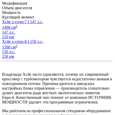
Модификация
Объем двигателя
Мощность
Крутящий момент
Xcite x-cross-7 I 147 л.с.
3
1498 см
147 л.с.
210 нм
Xcite x-cross-8 I 150 л.с.
3
1598 см
150 л.с.
250 нм
Владельцы Xcite часто удивляются, почему их современный
кроссовер с турбомотором чувствуется недостаточно живым в
повседневном потоке. Причина кроется в заводских
настройках блока управления — производитель сознательно
душит двигатель ради жёстких экологических лимитов
Евро-6. Качественный чип тюнинг от компании ИСТОЧНИК
МОЩНОСТИ удаляет эти программные ограничения.
Мы работаем на профессиональном стендовом оборудовании