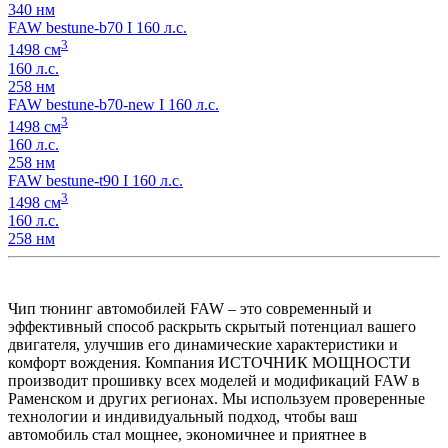
340 нм
FAW bestune-b70 I 160 л.с.
3
1498 см
160 л.с.
258 нм
FAW bestune-b70-new I 160 л.с.
3
1498 см
160 л.с.
258 нм
FAW bestune-t90 I 160 л.с.
3
1498 см
160 л.с.
258 нм
Чип тюнинг автомобилей FAW – это современный и
эффективный способ раскрыть скрытый потенциал вашего
двигателя, улучшив его динамические характеристики и
комфорт вождения. Компания ИСТОЧНИК МОЩНОСТИ
производит прошивку всех моделей и модификаций FAW в
Раменском и других регионах. Мы используем проверенные
технологии и индивидуальный подход, чтобы ваш
автомобиль стал мощнее, экономичнее и приятнее в